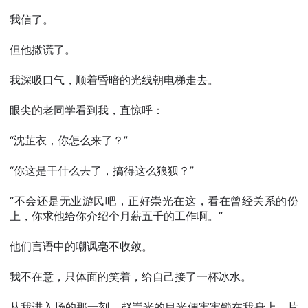
我信了。
但他撒谎了。
我深吸口气，顺着昏暗的光线朝电梯走去。
眼尖的老同学看到我，直惊呼：
“沈芷衣，你怎么来了？”
“你这是干什么去了，搞得这么狼狈？”
“不会还是无业游民吧，正好崇光在这，看在曾经关系的份
上，你求他给你介绍个月薪五千的工作啊。”
他们言语中的嘲讽毫不收敛。
我不在意，只体面的笑着，给自己接了一杯冰水。
从我进入场的那一刻，赵崇光的目光便牢牢锁在我身上，片