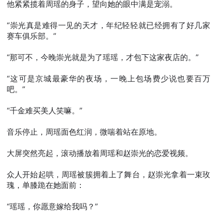
他紧紧揽着周瑶的身子，望向她的眼中满是宠溺。
“崇光真是难得一见的天才，年纪轻轻就已经拥有了好几家
赛车俱乐部。”
“那可不，今晚崇光就是为了瑶瑶，才包下这家夜店的。”
“这可是京城最豪华的夜场，一晚上包场费少说也要百万
吧。”
“千金难买美人笑嘛。”
音乐停止，周瑶面色红润，微喘着站在原地。
大屏突然亮起，滚动播放着周瑶和赵崇光的恋爱视频。
众人开始起哄，周瑶被簇拥着上了舞台，赵崇光拿着一束玫
瑰，单膝跪在她面前：
“瑶瑶，你愿意嫁给我吗？”