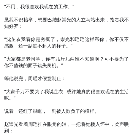
“不用，我很喜欢我现在的工作。”
见我不识抬举，想要巴结赵崇光的人立马站出来，指责我不
知好歹：
“沈芷衣我看你是穷疯了，崇光和瑶瑶这样帮你，你不仅不
感激，还一副瞧不起人的样子。”
“大家都是老同学，你有几斤几两谁不知道啊？可不要为了
你不值钱的面子错失良机。”
等他说完，周瑶才假意制止：
“大家千万不要为了我说芷衣...或许她真的很喜欢现在的生活
呢。”
说着，还红了眼眶，一副被人欺负了的模样。
赵崇光看着周瑶挂在眼角的泪，一把将她揽入怀中，柔声哄
到：