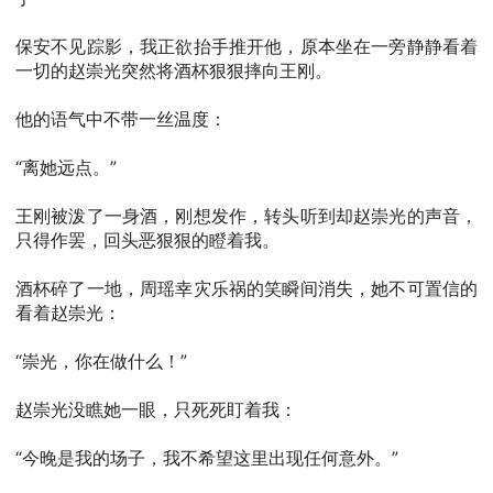
保安不见踪影，我正欲抬手推开他，原本坐在一旁静静看着
一切的赵崇光突然将酒杯狠狠摔向王刚。
他的语气中不带一丝温度：
“离她远点。”
王刚被泼了一身酒，刚想发作，转头听到却赵崇光的声音，
只得作罢，回头恶狠狠的瞪着我。
酒杯碎了一地，周瑶幸灾乐祸的笑瞬间消失，她不可置信的
看着赵崇光：
“崇光，你在做什么！”
赵崇光没瞧她一眼，只死死盯着我：
“今晚是我的场子，我不希望这里出现任何意外。”