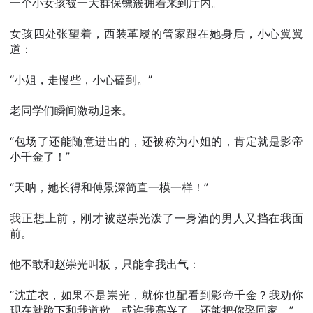
一个小女孩被一大群保镖簇拥着来到厅内。
女孩四处张望着，西装革履的管家跟在她身后，小心翼翼
道：
“小姐，走慢些，小心磕到。”
老同学们瞬间激动起来。
“包场了还能随意进出的，还被称为小姐的，肯定就是影帝
小千金了！”
“天呐，她长得和傅景深简直一模一样！”
我正想上前，刚才被赵崇光泼了一身酒的男人又挡在我面
前。
他不敢和赵崇光叫板，只能拿我出气：
“沈芷衣，如果不是崇光，就你也配看到影帝千金？我劝你
现在就跪下和我道歉，或许我高兴了，还能把你娶回家。”