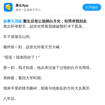
最右App
打开最右
邀你一起拯救不开心
故事天花板
:
重生后老公选择白月光，却哭求我别走
查出怀孕那天，赵崇光带着我撞破围栏冲下悬崖。
车子滚落在山间。
爆炸前一刻，赵崇光对着天空大喊：
“瑶瑶！我来陪你了！”
那一刻，我才知道，他从来没放下过他的白月光周瑶。
再睁眼，重回大学时期。
我将手里的情书撕碎，朝着与他相反的方向大步离开。
八年后。