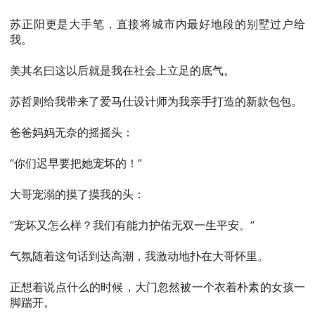
苏正阳更是大手笔，直接将城市内最好地段的别墅过户给
我。
美其名曰这以后就是我在社会上立足的底气。
苏哲则给我带来了爱马仕设计师为我亲手打造的新款包包。
爸爸妈妈无奈的摇摇头：
“你们迟早要把她宠坏的！”
大哥宠溺的摸了摸我的头：
“宠坏又怎么样？我们有能力护佑无双一生平安。”
气氛随着这句话到达高潮，我激动地扑在大哥怀里。
正想着说点什么的时候，大门忽然被一个衣着朴素的女孩一
脚踹开。