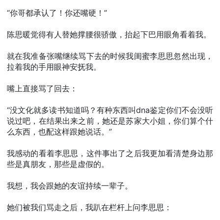
“你哥都承认了！你还嘴硬！”
陈思暖觉得有人替她撑腰很骄傲，抬起下巴用眼角看着我。
就在我准备张嘴继续骂下去的时候我闺蜜李思思忽然出现，
拉着我的手用眼神安抚我。
嘴上直接骂了回去：
“没文化就多读书知道吗？有种东西叫dna鉴定你们不会没听
说过吧，在结果出来之前，她还是苏家大小姐，你们算个什
么东西，也配这样跟她说话。”
我感动的看着李思思，这件事出了之后我更加看清楚身边那
些是真朋友，那些是虚假的。
我想，我会跟她的友谊持续一辈子。
她们被我们骂走之后，我趴在栏杆上问李思思：