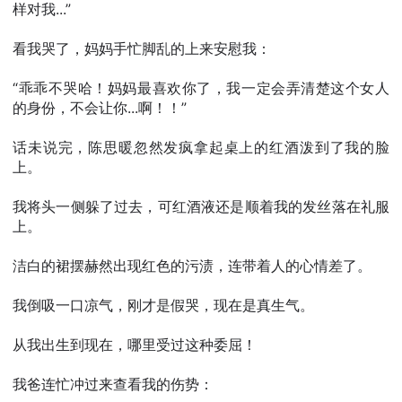
样对我...”
看我哭了，妈妈手忙脚乱的上来安慰我：
“乖乖不哭哈！妈妈最喜欢你了，我一定会弄清楚这个女人
的身份，不会让你...啊！！”
话未说完，陈思暖忽然发疯拿起桌上的红酒泼到了我的脸
上。
我将头一侧躲了过去，可红酒液还是顺着我的发丝落在礼服
上。
洁白的裙摆赫然出现红色的污渍，连带着人的心情差了。
我倒吸一口凉气，刚才是假哭，现在是真生气。
从我出生到现在，哪里受过这种委屈！
我爸连忙冲过来查看我的伤势：