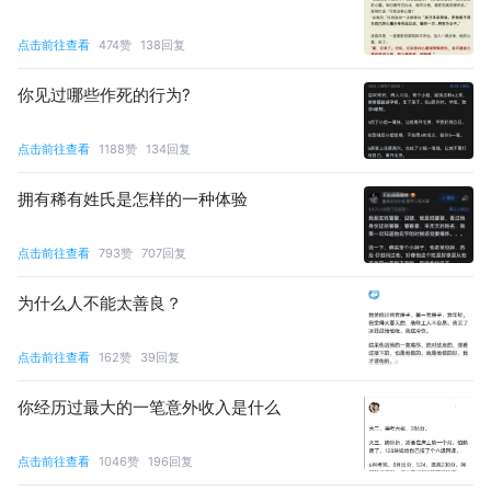
点击前往查看
474
赞
138
回复
你见过哪些作死的行为?
点击前往查看
1188
赞
134
回复
拥有稀有姓氏是怎样的一种体验
点击前往查看
793
赞
707
回复
为什么人不能太善良？
点击前往查看
162
赞
39
回复
你经历过最大的一笔意外收入是什么
点击前往查看
1046
赞
196
回复