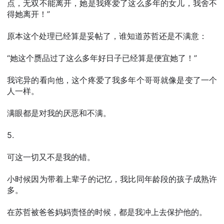
点，无双不能离开，她是我疼爱了这么多年的女儿，我舍不
得她离开！”
原本这个处理已经算是妥帖了，谁知道苏哲还是不满意：
“她这个赝品过了这么多年好日子已经算是便宜她了！”
我诧异的看向他，这个疼爱了我多年个哥哥就像是变了一个
人一样。
满眼都是对我的厌恶和不满。
5.
可这一切又不是我的错。
小时候因为带着上辈子的记忆，我比同年龄段的孩子成熟许
多。
在苏哲被爸爸妈妈责怪的时候，都是我冲上去保护他的。