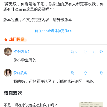
“苏无双，你看清楚了吧，你身边的所有人都更喜欢我，你
还有什么留在这里的必要吗？”
版本过低，不支持完整内容，请升级版本
前往app查看体验更佳>>
打个奶嗝🍼
0
8
像小学生写的
爱莉后妈
0
3
我的妈，还好看评论区了，谢谢哦评论区，先跑
不是，现在小说都这么抽象了吗？