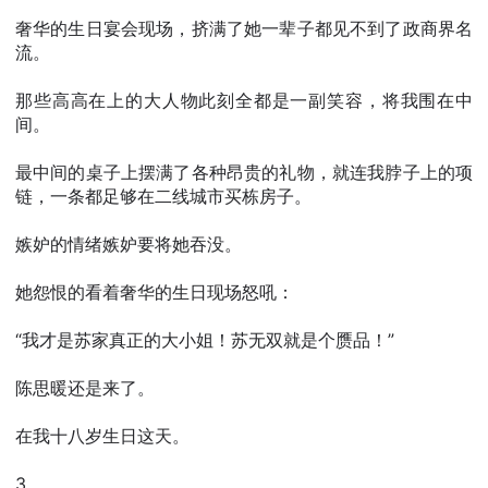
奢华的生日宴会现场，挤满了她一辈子都见不到了政商界名
流。
那些高高在上的大人物此刻全都是一副笑容，将我围在中
间。
最中间的桌子上摆满了各种昂贵的礼物，就连我脖子上的项
链，一条都足够在二线城市买栋房子。
嫉妒的情绪嫉妒要将她吞没。
她怨恨的看着奢华的生日现场怒吼：
“我才是苏家真正的大小姐！苏无双就是个赝品！”
陈思暖还是来了。
在我十八岁生日这天。
3.